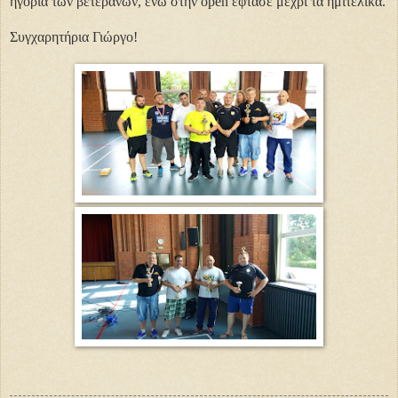
ηγορία των βετεράνων, ενώ στην open έφτασε μέχρι τα ημιτελικά.
Συγχαρητήρια Γιώργο!