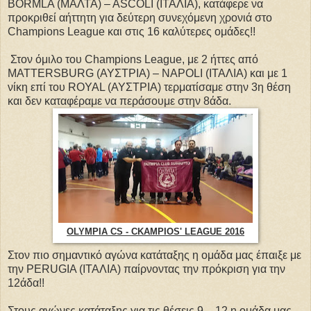
BORMLA (ΜΑΛΤΑ) – ASCOLI (ΙΤΑΛΙΑ), κατάφερε να
προκριθεί αήττητη για δεύτερη συνεχόμενη χρονιά στο
Champions League και στις 16 καλύτερες ομάδες!!
Στον όμιλο του Champions League, με 2 ήττες από
MATTERSBURG (ΑΥΣΤΡΙΑ) – NAPOLI (ΙΤΑΛΙΑ) και με 1
νίκη επί του ROYAL (ΑΥΣΤΡΙΑ) τερματίσαμε στην 3η θέση
και δεν καταφέραμε να περάσουμε στην 8άδα.
OLYMPIA CS - CKAMPIOS' LEAGUE 2016
Στον πιο σημαντικό αγώνα κατάταξης η ομάδα μας έπαιξε με
την PERUGIA (ΙΤΑΛΙΑ) παίρνοντας την πρόκριση για την
12άδα!!
Στους αγώνες κατάταξης για τις θέσεις 9 – 12 η ομάδα μας