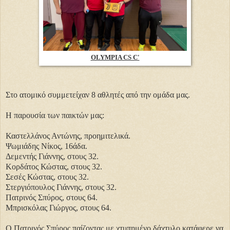
OLYMPIA CS C'
Στο ατομικό συμμετείχαν 8 αθλητές από την ομάδα μας.
Η παρουσία των παικτών μας:
Καστελλάνος Αντώνης, προημιτελικά.
Ψωμιάδης Νίκος, 16άδα.
Δεμεντής Γιάννης, στους 32.
Κορδάτος Κώστας, στους 32.
Σεσές Κώστας, στους 32.
Στεργιόπουλος Γιάννης, στους 32.
Πατρινός Σπύρος, στους 64.
Μπρισκόλας Γιώργος, στους 64.
Ο Πατρινός Σπύρος παίζοντας με χτυπημένο δάχτυλο κατάφερε να