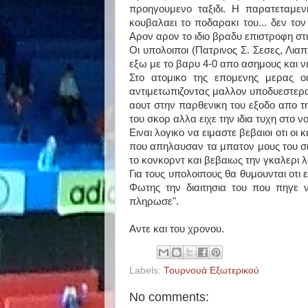
προηγουμενο ταξιδι. Η παρατεταμε
κουβαλαει το ποδαρακι του... δεν το
Αρον αρον το ιδιο βραδυ επιστροφη στ
Οι υπολοιποι (Πατρινος Σ. Σεσες, Λι
εξω με το βαρυ 4-0 απο ασημους και 
Στο ατομικο της επομενης μερας ο
αντιμετωπιζοντας μαλλον υποδυεστερο
αουτ στην παρθενικη του εξοδο απο τ
του σκορ αλλα ειχε την ιδια τυχη στο ν
Ειναι λογικο να ειμαστε βεβαιοι οτι ο
που απηλαυσαν τα μπατον μους του ση
το κονκορντ και βεβαιως την γκαλερι λ
Για τους υπολοιπους θα θυμουνται οτι
Φωτης την διαιτησια του που πηγε 
πληρωσε".
Αντε και του χρονου.
Labels:
Τουρνουά Εξωτερικού
No comments: