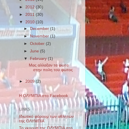
►
2012
(30)
►
2011
(30)
▼
2010
(10)
►
December
(1)
►
November
(1)
►
October
(2)
►
June
(5)
▼
February
(1)
Μας αλλαξαν τα φωτα
στην πολη του φωτος
►
2009
(2)
Η ΟΛΥΜΠΙΑ στο Facebook
LINKS
Ιδιωτικό φόρουμ των αθλητών
της ΟΛΥΜΠΙΑ
Το γκρουπ της ΟΛΥΜΠΙΑ στο