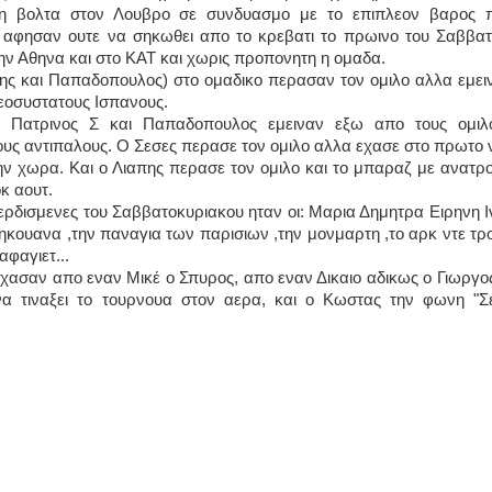
νη βολτα στον Λουβρο σε συνδυασμο με το επιπλεον βαρος 
ν αφησαν ουτε να σηκωθει απο το κρεβατι το πρωινο του Σαββατ
ην Αθηνα και στο ΚΑΤ και χωρις προπονητη η ομαδα.
απης και Παπαδοπουλος) στο ομαδικο περασαν τον ομιλο αλλα εμει
νεοσυστατους Ισπανους.
ι Πατρινος Σ και Παπαδοπουλος εμειναν εξω απο τους ομιλ
υς αντιπαλους. Ο Σεσες περασε τον ομιλο αλλα εχασε στο πρωτο 
ην χωρα. Και ο Λιαπης περασε τον ομιλο και το μπαραζ με ανατρ
οκ αουτ.
ι κερδισμενες του Σαββατοκυριακου ηταν οι: Μαρια Δημητρα Ειρηνη Ι
κουανα ,την παναγια των παρισιων ,την μονμαρτη ,το αρκ ντε τρο
αφαγιετ...
 εχασαν απο εναν Μικέ ο Σπυρος, απο εναν Δικαιο αδικως ο Γιωργος
να τιναξει το τουρνουα στον αερα, και ο Κωστας την φωνη "Σ