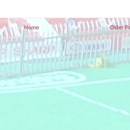
Home
Older P