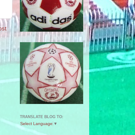
ost
TRANSLATE BLOG TO:
Select Language
▼