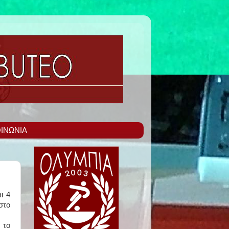
ΙΝΩΝΙΑ
ι 4
στο
 το