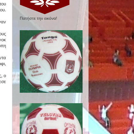
που
ου.
Πατήστε την εικόνα!
ναν
ους
νοκ
οπη
ντα
φι,
, ο
εσε