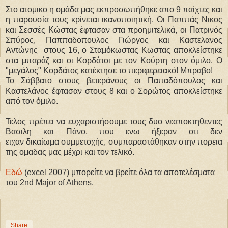
Στο ατομικο η ομάδα μας εκπροσωπήθηκε απο 9 παίχτες και
η παρουσία τους κρίνεται ικανοποιητική. Οι Παππάς Νικος
και Σεσσές Κώστας έφτασαν στα προημιτελικά, οι Πατρινός
Σπύρος, Παππαδοπουλος Γιώργος και Καστελανος
Αντώνης στους 16, ο Σταμόκωστας Κωστας αποκλείστηκε
στα μπαράζ και οι Κορδάτοι με τον Κούρτη στον όμιλο. Ο
"μεγάλος" Κορδάτος κατέκτησε το περιφερειακό! Μπραβο!
Το Σάββατο στους βετεράνους οι Παπαδόπουλος και
Καστελάνος έφτασαν στους 8 και ο Σορώτος αποκλείστηκε
από τον όμιλο.
Τελος πρέπει να ευχαριστήσουμε τους δυο νεαποκτηθεντες
Βασιλη και Πάνο, που ενω ήξεραν οτι δεν
ειχαν δικαίωμα συμμετοχής, συμπαραστάθηκαν στην πορεια
της ομαδας μας μέχρι και τον τελικό.
Εδώ
(excel 2007) μπορείτε να βρείτε όλα τα αποτελέσματα
του 2nd Major of Athens.
Share