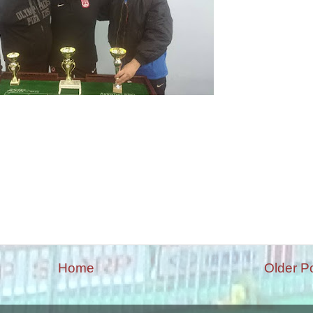
Home
Older P