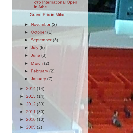
στο International Open
in Athe...
Grand Prix in Milan
►
November
(2)
►
October
(1)
►
September
(3)
►
July
(5)
►
June
(3)
►
March
(2)
►
February
(2)
►
January
(7)
►
2014
(14)
►
2013
(14)
►
2012
(30)
►
2011
(30)
►
2010
(10)
►
2009
(2)