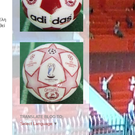
έλη
θεί
TRANSLATE BLOG TO:
Select Language
▼