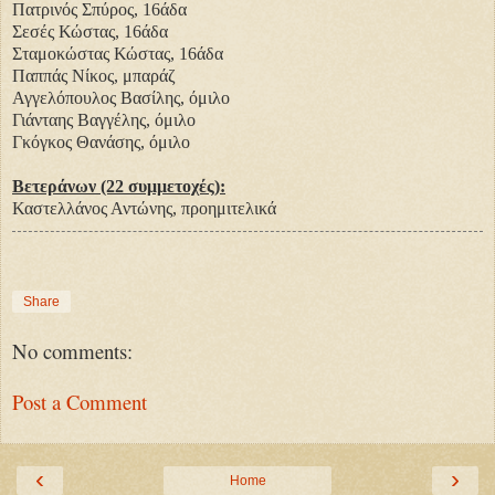
Πατρινός Σπύρος, 16άδα
Σεσές Κώστας, 16άδα
Σταμοκώστας Κώστας, 16άδα
Παππάς Νίκος, μπαράζ
Αγγελόπουλος Βασίλης, όμιλο
Γιάνταης Βαγγέλης, όμιλο
Γκόγκος Θανάσης, όμιλο
Βετεράνων (22 συμμετοχές):
Καστελλάνος Αντώνης, προημιτελικά
Share
No comments:
Post a Comment
‹
›
Home